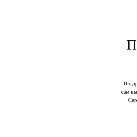
П
Подар
сам вы
Сер