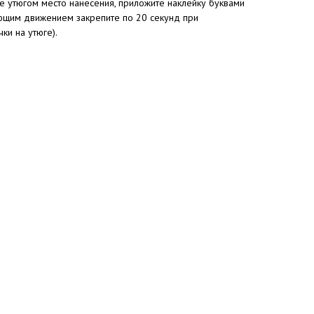
е утюгом место нанесения, приложите наклейку буквами
ающим движением закрепите по 20 секунд при
ки на утюге).